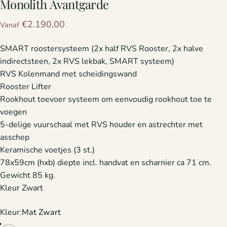
Monolith
Avantgarde
€2.190,00
Vanaf
SMART roostersysteem (2x half RVS Rooster, 2x halve
indirectsteen, 2x RVS lekbak, SMART systeem)
RVS Kolenmand met scheidingswand
Rooster Lifter
Rookhout toevoer systeem om eenvoudig rookhout toe te
voegen
5-delige vuurschaal met RVS houder en astrechter met
asschep
Keramische voetjes (3 st.)
78x59cm (hxb) diepte incl. handvat en scharnier ca 71 cm.
Gewicht 85 kg.
Kleur Zwart
Kleur
Kleur:
Mat Zwart