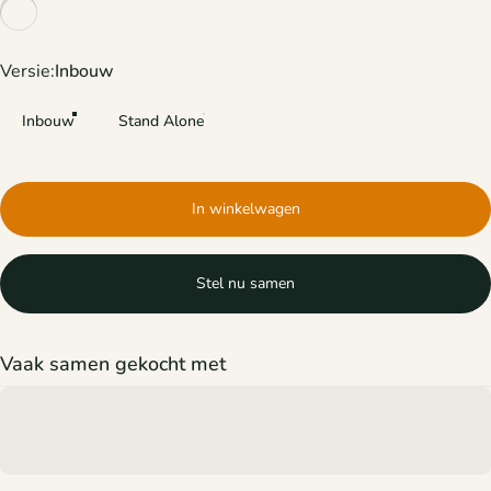
Versie
Versie:
Inbouw
Inbouw
Stand Alone
In winkelwagen
Stel nu samen
Vaak samen gekocht met